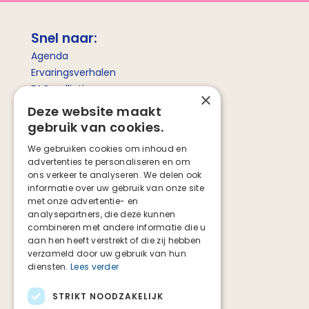
Snel naar:
Agenda
Ervaringsverhalen
FAQ palliatieve zorg
×
Betekenis palliatieve zorg
Deze website maakt
gebruik van cookies.
Social media
We gebruiken cookies om inhoud en
advertenties te personaliseren en om
Facebook
ons verkeer te analyseren. We delen ook
Instagram
informatie over uw gebruik van onze site
TikTok
met onze advertentie- en
analysepartners, die deze kunnen
combineren met andere informatie die u
aan hen heeft verstrekt of die zij hebben
verzameld door uw gebruik van hun
diensten.
Lees verder
STRIKT NOODZAKELIJK