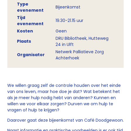
Type
Bijeenkomst
evenement
Tijd
19.30-21.15 uur
evenement
Kosten
Geen
DRU Bibliotheek, Hutteweg
Plaats
24 in Ulft
Netwerk Palliatieve Zorg
Organisator
Achterhoek
We willen graag zelf de controle houden over het einde
van ons leven, maar hoe doe je dat? Wat betekent het
als je meer hulp nodig hebt van anderen? Kunnen en
willen we voor elkaar zorgen? Durven we om hulp te
vragen of hulp te krijgen?
Daarover gaat deze bijeenkomst van Café Doodgewoon.
Naast informatie en praktische voorbeelden is er ook tijd