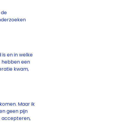
 de
onderzoeken
 is en in welke
Ze hebben een
peratie kwam,
ekomen. Maar ik
en geen pijn
n accepteren,