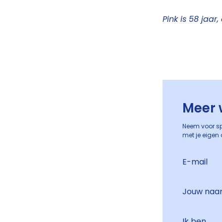
Pink is 58 jaar
Meer 
Neem voor sp
met je eigen 
E-mail
Jouw na
Ik ben