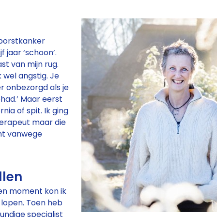
 borstkanker
jf jaar ‘schoon’.
ast van mijn rug.
k wel angstig. Je
r onbezorgd als je
had.’ Maar eerst
nia of spit. Ik ging
herapeut maar die
cht vanwege
llen
en moment kon ik
r lopen. Toen heb
undige specialist