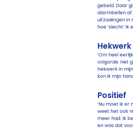
gebeld. Daar gi
alarmbellen af
uitzaaiingen i
hoe ‘slecht’ ik 
Hekwerk
‘Om heel eerlij
volgorde. Het 
hekwerk in mijn
kon ik mijn ha
Positief
‘Nu moet ik er 
weet het ook ni
meer had. Ik be
en was dat voo