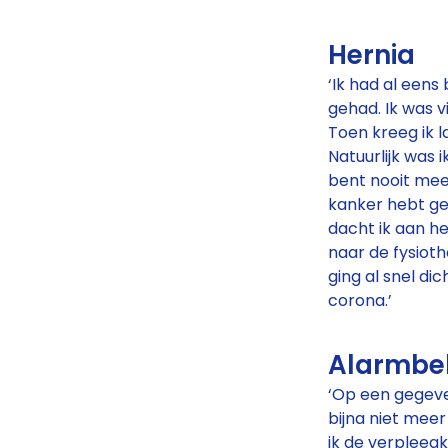
Hernia
‘Ik had al eens
gehad. Ik was vi
Toen kreeg ik l
Natuurlijk was i
bent nooit mee
kanker hebt ge
dacht ik aan her
naar de fysiot
ging al snel di
corona.’
Alarmbe
‘Op een gegev
bijna niet mee
ik de verpleegk