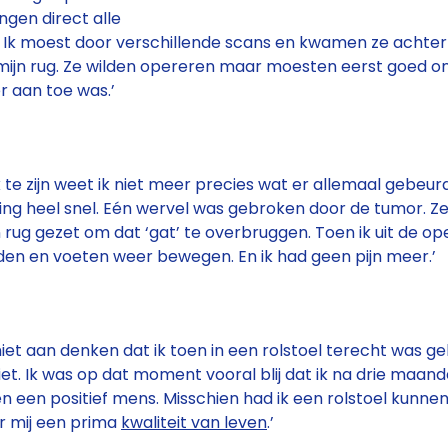
ngen direct alle
. Ik moest door verschillende scans en kwamen ze achter
n mijn rug. Ze wilden opereren maar moesten eerst goed 
er aan toe was.’
k te zijn weet ik niet meer precies wat er allemaal gebeurd
ging heel snel. Eén wervel was gebroken door de tumor. 
 rug gezet om dat ‘gat’ te overbruggen. Toen ik uit de o
nden en voeten weer bewegen. En ik had geen pijn meer.’
niet aan denken dat ik toen in een rolstoel terecht was g
et. Ik was op dat moment vooral blij dat ik na drie maand
n een positief mens. Misschien had ik een rolstoel kunne
r mij een prima
kwaliteit van leven
.’