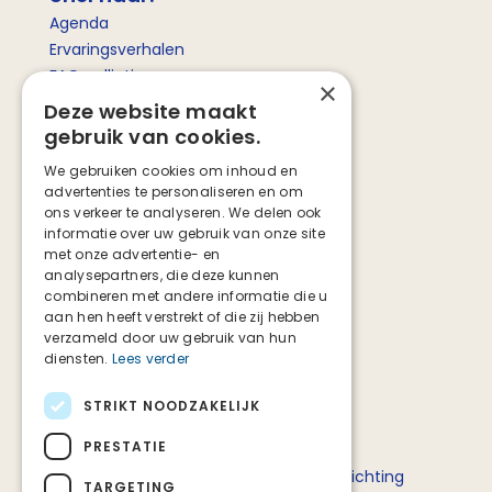
Agenda
Ervaringsverhalen
FAQ palliatieve zorg
×
Betekenis palliatieve zorg
Deze website maakt
gebruik van cookies.
Social media
We gebruiken cookies om inhoud en
advertenties te personaliseren en om
Facebook
ons verkeer te analyseren. We delen ook
Instagram
informatie over uw gebruik van onze site
TikTok
met onze advertentie- en
analysepartners, die deze kunnen
combineren met andere informatie die u
aan hen heeft verstrekt of die zij hebben
verzameld door uw gebruik van hun
diensten.
Lees verder
STRIKT NOODZAKELIJK
Deze website is tot stand gekomen in
PRESTATIE
samenwerking met het ministerie van
Volksgezondheid, Welzijn en Sport en Stichting
TARGETING