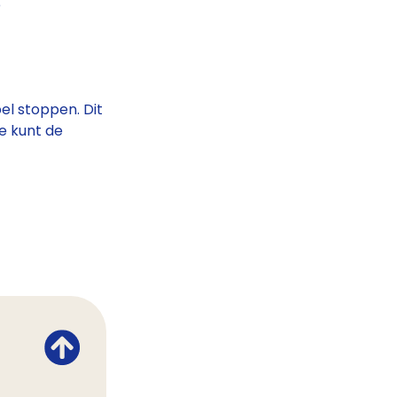
e
l stoppen. Dit
e kunt de