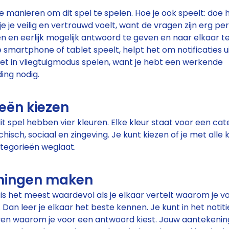
e manieren om dit spel te spelen. Hoe je ook speelt: doe
e je veilig en vertrouwd voelt, want de vragen zijn erg per
 en eerlijk mogelijk antwoord te geven en naar elkaar te 
je smartphone of tablet speelt, helpt het om notificaties ui
iet in vliegtuigmodus spelen, want je hebt een werkende
ing nodig.
eën kiezen
dit spel hebben vier kleuren. Elke kleur staat voor een cat
chisch, sociaal en zingeving. Je kunt kiezen of je met alle 
tegorieën weglaat.
ningen maken
is het meest waardevol als je elkaar vertelt waarom je v
 Dan leer je elkaar het beste kennen. Je kunt in het notit
ven waarom je voor een antwoord kiest. Jouw aantekening