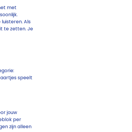
 het met
soonlijk.
luisteren. Als
t te zetten. Je
egorie:
kaartjes speelt
oor jouw
ieblok per
en zijn alleen