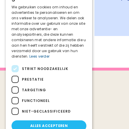
We gebruiken cookies om inhoud en
advertenties te personaliseren en om
ons verkeer te analyseren. We delen ook
informatie over uw gebruik van onze site
met onze advertentie- en
analysepartners, die deze kunnen
combineren met andere informatie die u
aan hen heeft verstrekt of die zij hebben
verzameld door uw gebruik van hun
diensten.
Lees verder
STRIKT NOODZAKELIJK
PRESTATIE
TARGETING
Snel naar:
FUNCTIONEEL
Agenda
NIET-GECLASSIFICEERD
Ervaringsverhalen
FAQ palliatieve zorg
ALLES ACCEPTEREN