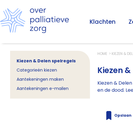
Klachten
Z
HOME
KIEZEN & DE
Kiezen & Delen spelregels
Kiezen &
Categorieën kiezen
Aantekeningen maken
Kiezen & Delen 
Aantekeningen e-mailen
en de dood. Lee
Opslaan