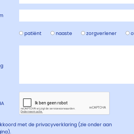
am
patiënt
naaste
zorgverlener
o
ag
HA
akkoord met de privacyverklaring (zie onder aan
ina).