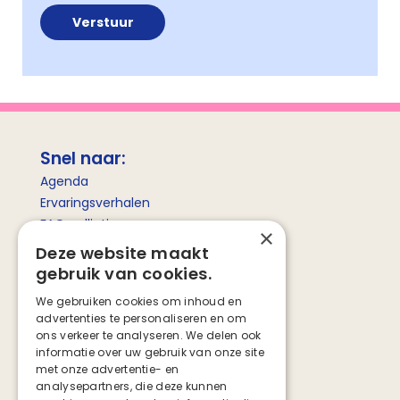
Snel naar:
Agenda
Ervaringsverhalen
FAQ palliatieve zorg
×
Betekenis palliatieve zorg
Deze website maakt
gebruik van cookies.
Social media
We gebruiken cookies om inhoud en
advertenties te personaliseren en om
Facebook
ons verkeer te analyseren. We delen ook
Instagram
informatie over uw gebruik van onze site
TikTok
met onze advertentie- en
analysepartners, die deze kunnen