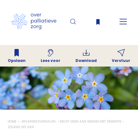
Opslaan
Download
Verstuur
Lees voor
HOME
ERVARINGSVERHALEN
RECHT DOEN AAN IEMAND MET DEMENTIE –
ZOLANG HET KAN