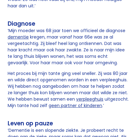
haar dan uit.’
Diagnose
‘Mijn moeder was 68 jaar toen we officieel de diagnose
dementie
kregen, maar vanaf haar 66e was ze al
vergeetachtig. Zij bleef heel lang ontkennen. Dat was
haar kracht maar ook haar zwakte. Ze is naar mijn idee
te lang thuis blijven wonen, het was soms echt
gevaarlijk. Voor haar maar ook voor haar omgeving.
Het proces bij mijn tante ging veel sneller. Zij was 80 jaar
en wilde direct opgenomen worden in een verpleeghuis.
Wij hebben nog aangeboden om haar te helpen zodat
ze langer thuis kon blijven wonen maar dat wilde ze niet.
We hebben bewust samen een
verpleeghuis
uitgezocht.
Mijn tante had zelf
geen partner of kinderen
.’
Leven op pauze
‘Dementie is een slopende ziekte. Je probeert recht te
doen aan de zieke, maar soms kan dat gewoon niet. Als