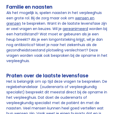
Familie en naasten
Als het mogelijk is, spelen naasten in het verpleeghuis
een grote rol. Bij de zorg maar ook om
wensen en
grenzen
te bespreken. Want in de laatste levensfase zijn
er veel vragen en keuzes. Wil je
gereanimeerd
worden bij
een hartstilstand? Wat moet er gebeuren als je een
heup breekt? Als je een longontsteking krijgt, wil je dan
nog antibiotica? Moet je naar het ziekenhuis als de
gezondheidstoestand plotseling verslechtert? Deze
vragen worden vaak ook besproken bij de opname in het
verpleeghuis.
Praten over de laatste levensfase
Het is belangrijk om op tijd deze vragen te bespreken. De
regiebehandelaar (ouderenarts of verpleegkundig
specialist) bespreekt dit meestal direct bij de opname in
het verpleeghuis. Dat doet de ouderenarts of
verpleegkundig specialist met de patiënt én met de
naasten. Veel mensen kunnen heel goed vertellen wat
hun wensen zijn. Vaak weet je eigen huisarts dat en is