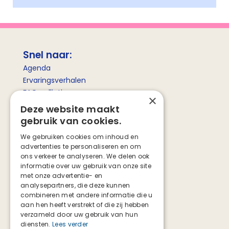
Snel naar:
Agenda
Ervaringsverhalen
FAQ palliatieve zorg
×
Betekenis palliatieve zorg
Deze website maakt
gebruik van cookies.
Social media
We gebruiken cookies om inhoud en
advertenties te personaliseren en om
Facebook
ons verkeer te analyseren. We delen ook
Instagram
informatie over uw gebruik van onze site
TikTok
met onze advertentie- en
analysepartners, die deze kunnen
combineren met andere informatie die u
aan hen heeft verstrekt of die zij hebben
verzameld door uw gebruik van hun
diensten.
Lees verder