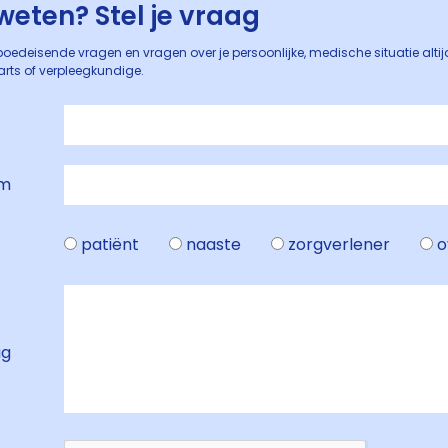
weten? Stel je vraag
oedeisende vragen en vragen over je persoonlijke, medische situatie alti
arts of verpleegkundige.
am
patiënt
naaste
zorgverlener
o
ag