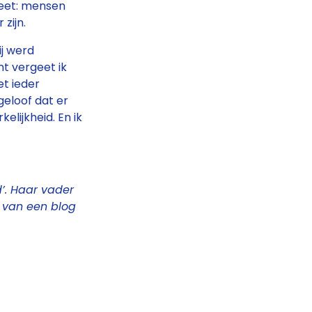
heet: mensen
zijn.
ij werd
ht vergeet ik
et ieder
geloof dat er
elijkheid. En ik
’. Haar vader
g van een blog