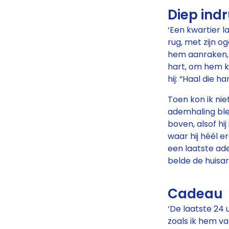
Diep ind
‘Een kwartier l
rug, met zijn o
hem aanraken, 
hart, om hem kr
hij: “Haal die 
Toen kon ik ni
ademhaling ble
boven, alsof hij
waar hij héél er
een laatste ade
belde de huisar
Cadeau
‘De laatste 24 
zoals ik hem v