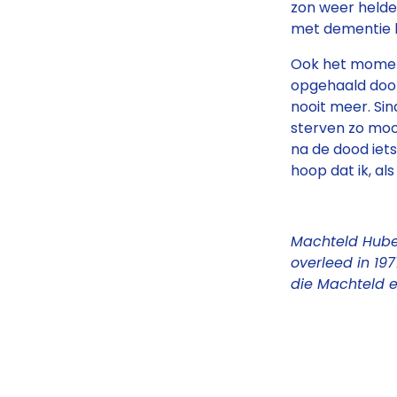
zon weer helder
met dementie k
Ook het moment
opgehaald door 
nooit meer. Sin
sterven zo mooi
na de dood iets
hoop dat ik, a
Machteld Huber
overleed in 197
die Machteld e