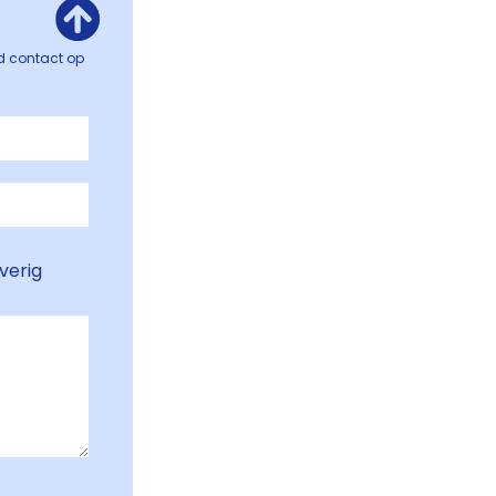
jd contact op
verig