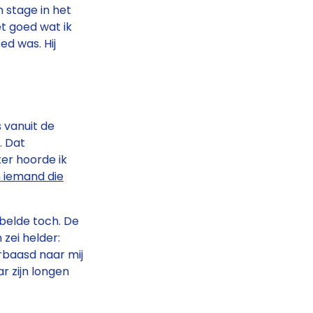
n stage in het
et goed wat ik
ed was. Hij
s vanuit de
. Dat
ter hoorde ik
 iemand die
 belde toch. De
 zei helder:
rbaasd naar mij
ar zijn longen