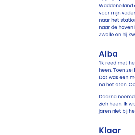
Waddeneiland e
voor mijn vade
naar het statio
naar de haven in
Zwolle en hij k
Alba
‘Ik reed met he
heen. Toen zei h
Dat was een mo
na het eten. Ook
Daarna noemde 
zich heen. Ik w
jaren niet bij h
Klaar