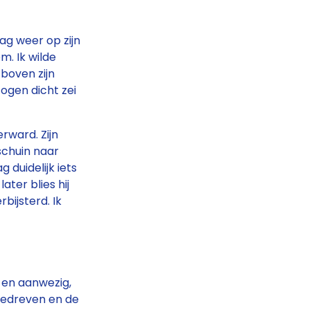
lag weer op zijn
m. Ik wilde
boven zijn
 ogen dicht zei
rward. Zijn
schuin naar
g duidelijk iets
ater blies hij
bijsterd. Ik
r en aanwezig,
gedreven en de