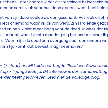
 scheen. Later hoorde ik dat dit “
terminale helderheid
” 
unnen soms vlak voor hun dood opeens weer heel helder 
 van zijn dood voelde als een geschenk. Het leek alsof h
iets of iemand waar hij blij van werd. Zijn stralende gezic
dsdien ben ik niet meer bang voor de dood. Ik weet dat ni
 verloopt, want bij mijn moeder ging het anders. Maar ik 
 is. Voor mij is de dood een overgang naar een andere werk
ls mijn tijd komt, dat bewust mag meemaken.’
 (74 jaar) ontwikkelde het begrip ‘Positieve Gezondheid
7 op 74-jarige leeftijd. Dit interview is een samenvattin
erder heeft geschreven. Lees
hier de volledige blog
.