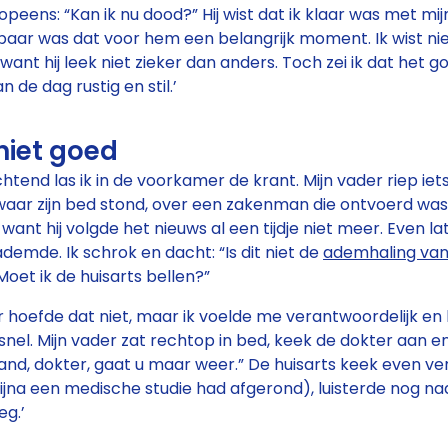
 opeens: “Kan ik nu dood?” Hij wist dat ik klaar was met mij
jkbaar was dat voor hem een belangrijk moment. Ik wist ni
ant hij leek niet zieker dan anders. Toch zei ik dat het go
n de dag rustig en stil.’
niet goed
tend las ik in de voorkamer de krant. Mijn vader riep iet
aar zijn bed stond, over een zakenman die ontvoerd was
ant hij volgde het nieuws al een tijdje niet meer. Even la
 ademde. Ik schrok en dacht: “Is dit niet de
ademhaling van
Moet ik de huisarts bellen?”
r hoefde dat niet, maar ik voelde me verantwoordelijk en
nel. Mijn vader zat rechtop in bed, keek de dokter aan en
and, dokter, gaat u maar weer.” De huisarts keek even ve
k bijna een medische studie had afgerond), luisterde nog na
eg.’