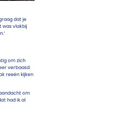
 graag dat je
t was vlakbij
n.’
htig om zich
 weer verbaasd.
ak reeën kijken
e aandacht om
at had ik al