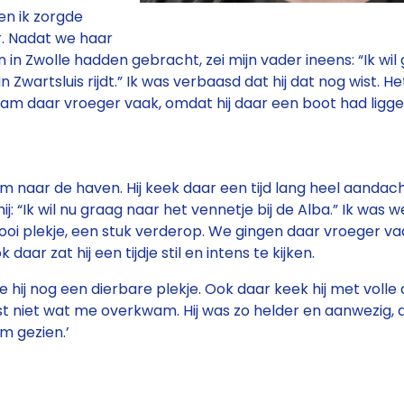
n ik zorgde
r. Nadat we haar
n in Zwolle hadden gebracht, zei mijn vader ineens: “Ik wil
 Zwartsluis rijdt.” Ik was verbaasd dat hij dat nog wist. He
wam daar vroeger vaak, omdat hij daar een boot had ligge
m naar de haven. Hij keek daar een tijd lang heel aandac
ij: “Ik wil nu graag naar het vennetje bij de Alba.” Ik was
oi plekje, een stuk verderop. We gingen daar vroeger va
 daar zat hij een tijdje stil en intens te kijken.
hij nog een dierbare plekje. Ook daar keek hij met voll
ist niet wat me overkwam. Hij was zo helder en aanwezig, d
em gezien.’