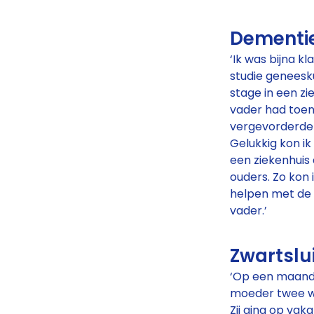
Dementi
‘Ik was bijna k
studie geneesku
stage in een zie
vader had toen
vergevorderd
Gelukkig kon ik
een ziekenhuis d
ouders. Zo kon
helpen met de 
vader.’
Zwartslu
‘Op een maanda
moeder twee w
Zij ging op vak