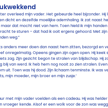
rukwekkend
ater overleed mijn vader. Het gebeurde heel bijzonder. Hij 
gen dicht en dezelfde moeilijke ademhaling. Ik zat naast he
maar dat mocht niet van hem. Toen hield ik mijn handen 
acht te sturen – dat had ik ooit ergens gehoord. Met zijn
handen weg.”
ets anders meer doen dan naast hem zitten, bezorgd en ve
ef onregelmatig. Opeens gingen zijn ogen open. Hij keek 
 iets zag. Zijn gezicht begon te stralen van blijdschap. Hij za
g blij van werd. Ik heb hem nog nooit zo zien stralen. Even l
m uit. Toen was hij dood. Zijn lichaam tenminste. Ik was ver
ts, mijn moeder, mijn broer en mijn zusje.’
uur met mijn vader voelden als een cadeau. Hij was helde
an vroeger kende. Alsof er een wolk voor de zon was weg