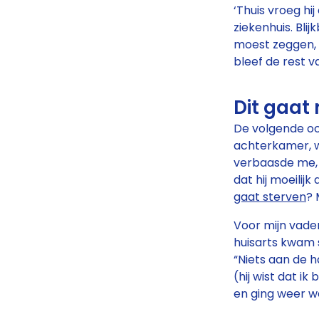
‘Thuis vroeg hij
ziekenhuis. Bli
moest zeggen, w
bleef de rest va
Dit gaat 
De volgende och
achterkamer, w
verbaasde me, w
dat hij moeilijk
gaat sterven
? 
Voor mijn vade
huisarts kwam s
“Niets aan de h
(hij wist dat i
en ging weer w