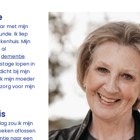
e
laar met mijn
nde. Ik liep
kenhuis. Mijn
 al
e
dementie
.
 stage lopen in
icht bij mijn
 ik mijn moeder
zorg voor mijn
is
g zou ik mijn
eken aflossen.
antie naar een