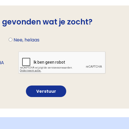
e gevonden wat je zocht?
r
Nee, helaas
HA