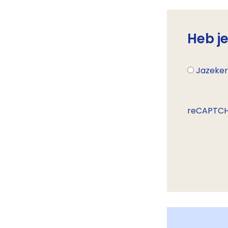
Heb j
Jazeke
reCAPTC