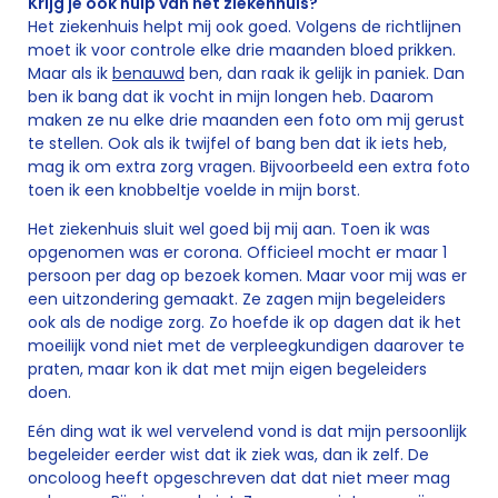
Krijg je ook hulp van het ziekenhuis?
Het ziekenhuis helpt mij ook goed. Volgens de richtlijnen
moet ik voor controle elke drie maanden bloed prikken.
Maar als ik
benauwd
ben, dan raak ik gelijk in paniek. Dan
ben ik bang dat ik vocht in mijn longen heb. Daarom
maken ze nu elke drie maanden een foto om mij gerust
te stellen. Ook als ik twijfel of bang ben dat ik iets heb,
mag ik om extra zorg vragen. Bijvoorbeeld een extra foto
toen ik een knobbeltje voelde in mijn borst.
Het ziekenhuis sluit wel goed bij mij aan. Toen ik was
opgenomen was er corona. Officieel mocht er maar 1
persoon per dag op bezoek komen. Maar voor mij was er
een uitzondering gemaakt. Ze zagen mijn begeleiders
ook als de nodige zorg. Zo hoefde ik op dagen dat ik het
moeilijk vond niet met de verpleegkundigen daarover te
praten, maar kon ik dat met mijn eigen begeleiders
doen.
Eén ding wat ik wel vervelend vond is dat mijn persoonlijk
begeleider eerder wist dat ik ziek was, dan ik zelf. De
oncoloog heeft opgeschreven dat dat niet meer mag