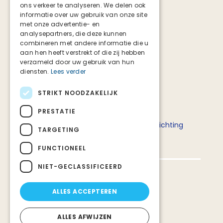
ons verkeer te analyseren. We delen ook
Instagram
informatie over uw gebruik van onze site
TikTok
met onze advertentie- en
analysepartners, die deze kunnen
combineren met andere informatie die u
aan hen heeft verstrekt of die zij hebben
verzameld door uw gebruik van hun
diensten.
Lees verder
STRIKT NOODZAKELIJK
Deze website is tot stand gekomen in
PRESTATIE
samenwerking met het ministerie van
Volksgezondheid, Welzijn en Sport en Stichting
TARGETING
Palliatieve Zorg Nederland.
FUNCTIONEEL
NIET-GECLASSIFICEERD
Privacy en veiligheid
ALLES ACCEPTEREN
Over deze website
Over Stichting PZNL
ALLES AFWIJZEN
Contact