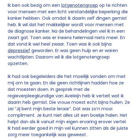
Ik ben ook bezig om een
lotgenotengroep
op te richten
voor mensen met een licht verstandelijke beperking die
kanker hebben. Ook omdat ik daarin zelf dingen gemist
heb. Ik wil dat het makkelijker wordt voor mensen met
de diagnose kanker. Na de behandelingen viel ik in een
zwart gat. Toen was er ineens helemaal niets meer. En
dat vond ik wel heel zwaar. Toen was ik ook bijna
depressief
geworden. Er was geen hulp en er waren
wachtlijsten. Daarom wil ik die lotgenotengroep
opzetten.
Ik had ook begeleiders die het moeilijk vonden om met
mij om te gaan. En die geen richtlijnen hadden hoe ze
dat moesten doen. In gesprek met de
regieverpleegkundige van Aveleijn heb ik vertelt wat ik
daarin heb gemist. Die vrouw moest echt bijna huilen. Ze
zei “Jij bent mijn beste leraar”. Dat was zo’n mooi
compliment. Je kunt niet alles uit een boekje halen. Het
helpt dan als ik vanuit mijn eigen ervaring erover vertel.
Ik had eerder goed in mijn vel kunnen zitten als de juiste
zorg meer toegankelijk was geweest.