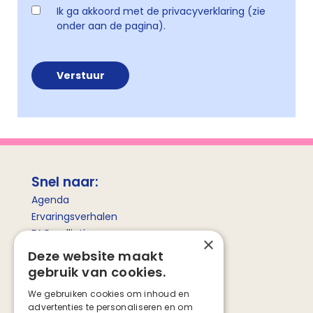
Ik ga akkoord met de privacyverklaring (zie
onder aan de pagina).
Snel naar:
Agenda
Ervaringsverhalen
FAQ palliatieve zorg
×
Betekenis palliatieve zorg
Deze website maakt
gebruik van cookies.
Social media
We gebruiken cookies om inhoud en
advertenties te personaliseren en om
Facebook