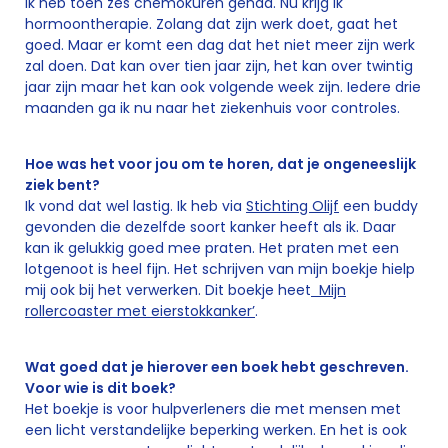
Ik heb toen zes chemokuren gehad. Nu krijg ik
hormoontherapie. Zolang dat zijn werk doet, gaat het
goed. Maar er komt een dag dat het niet meer zijn werk
zal doen. Dat kan over tien jaar zijn, het kan over twintig
jaar zijn maar het kan ook volgende week zijn. Iedere drie
maanden ga ik nu naar het ziekenhuis voor controles.
Hoe was het voor jou om te horen, dat je ongeneeslijk
ziek bent?
Ik vond dat wel lastig. Ik heb via
Stichting Olijf
een buddy
gevonden die dezelfde soort kanker heeft als ik. Daar
kan ik gelukkig goed mee praten. Het praten met een
lotgenoot is heel fijn. Het schrijven van mijn boekje hielp
mij ook bij het verwerken. Dit boekje heet
Mijn
rollercoaster met eierstokkanker’
.
Wat goed dat je hierover een boek hebt geschreven.
Voor wie is dit boek?
Het boekje is voor hulpverleners die met mensen met
een licht verstandelijke beperking werken. En het is ook