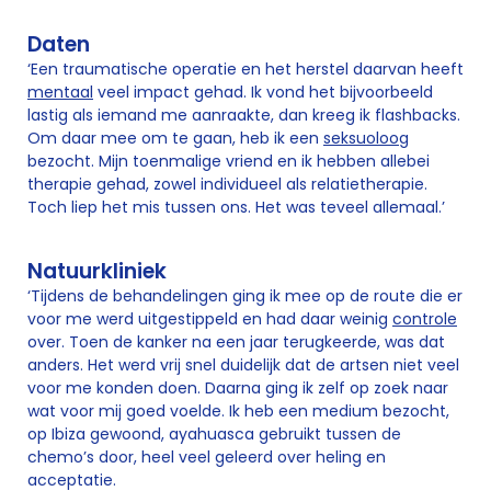
Daten
‘Een traumatische operatie en het herstel daarvan heeft
mentaal
veel impact gehad. Ik vond het bijvoorbeeld
lastig als iemand me aanraakte, dan kreeg ik flashbacks.
Om daar mee om te gaan, heb ik een
seksuoloog
bezocht. Mijn toenmalige vriend en ik hebben allebei
therapie gehad, zowel individueel als relatietherapie.
Toch liep het mis tussen ons. Het was teveel allemaal.’
Natuurkliniek
‘Tijdens de behandelingen ging ik mee op de route die er
voor me werd uitgestippeld en had daar weinig
controle
over. Toen de kanker na een jaar terugkeerde, was dat
anders. Het werd vrij snel duidelijk dat de artsen niet veel
voor me konden doen. Daarna ging ik zelf op zoek naar
wat voor mij goed voelde. Ik heb een medium bezocht,
op Ibiza gewoond, ayahuasca gebruikt tussen de
chemo’s door, heel veel geleerd over heling en
acceptatie.