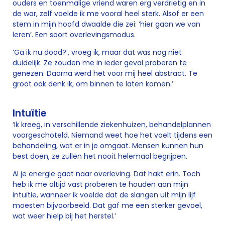
ouders en toenmalige vriend waren erg verdrietig en in
de war, zelf voelde ik me vooral heel sterk. Alsof er een
stem in mijn hoofd dwaalde die zei: ‘hier gaan we van
leren’. Een soort overlevingsmodus.
‘Ga ik nu dood?’, vroeg ik, maar dat was nog niet
duidelijk. Ze zouden me in ieder geval proberen te
genezen. Daarna werd het voor mij heel abstract. Te
groot ook denk ik, om binnen te laten komen.’
Intuïtie
‘Ik kreeg, in verschillende ziekenhuizen, behandelplannen
voorgeschoteld. Niemand weet hoe het voelt tijdens een
behandeling, wat er in je omgaat. Mensen kunnen hun
best doen, ze zullen het nooit helemaal begrijpen.
Al je energie gaat naar overleving. Dat hakt erin. Toch
heb ik me altijd vast proberen te houden aan mijn
intuïtie, wanneer ik voelde dat de slangen uit mijn lijf
moesten bijvoorbeeld. Dat gaf me een sterker gevoel,
wat weer hielp bij het herstel.’