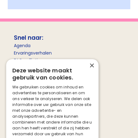
Snel naar:
Agenda
Ervaringsverhalen
FAQ palliatieve zorg
×
Betekenis palliatieve zorg
Deze website maakt
gebruik van cookies.
Social media
We gebruiken cookies om inhoud en
advertenties te personaliseren en om
Facebook
ons verkeer te analyseren. We delen ook
Instagram
informatie over uw gebruik van onze site
TikTok
met onze advertentie- en
analysepartners, die deze kunnen
combineren met andere informatie die u
aan hen heeft verstrekt of die zij hebben
verzameld door uw gebruik van hun