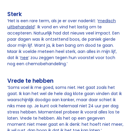
Sterk
‘Het is een rare term, als je er over nadenkt: ‘
medisch
uitbehandeld
’. Ik vond en vind het lastig om te
accepteren. Natuurlijk had dat nieuws veel impact. Een
paar dagen was ik ontzettend boos, de paniek gierde
door mijn lijf. Want ja, ik ben bang om dood te gaan.
Maar ik voelde meteen heel sterk, aan alles in mijn lijf,
dat ik ‘
nee
’ zou zeggen tegen hun voorstel voor toch
nog een chemobehandeling.’
Vrede te hebben
‘Soms voel ik me goed, soms niet. Het gaat zoals het
gaat. Ik kan het wel de hele dag klote gaan vinden dat ik
waarschijnlijk doodga aan kanker, maar daar schiet ik
niks mee op. Je kunt ook helemaal niet 24 uur per dag
stress hebben. Momenteel probeer ik vooral alles los te
laten. Vrede te hebben. Als het op een gegeven
moment niet meer gaat en ik denk: het hoeft niet meer,
ik wil rust, dan hoop ik dat ik het toe kan laten.’