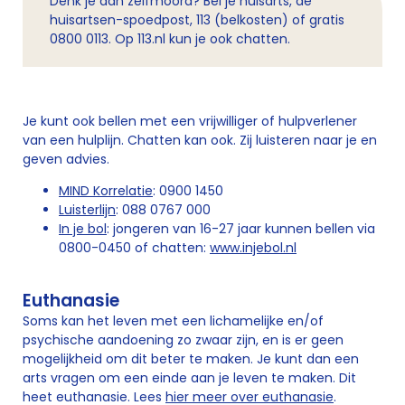
Denk je aan zelfmoord? Bel je huisarts, de
huisartsen-spoedpost, 113 (belkosten) of gratis
0800 0113. Op 113.nl kun je ook chatten.
Je kunt ook bellen met een vrijwilliger of hulpverlener
van een hulplijn. Chatten kan ook. Zij luisteren naar je en
geven advies.
MIND Korrelatie
: 0900 1450
Luisterlijn
: 088 0767 000
In je bol
: jongeren van 16-27 jaar kunnen bellen via
0800-0450 of chatten:
www.injebol.nl
Euthanasie
Soms kan het leven met een lichamelijke en/of
psychische aandoening zo zwaar zijn, en is er geen
mogelijkheid om dit beter te maken. Je kunt dan een
arts vragen om een einde aan je leven te maken. Dit
heet euthanasie. Lees
hier meer over euthanasie
.