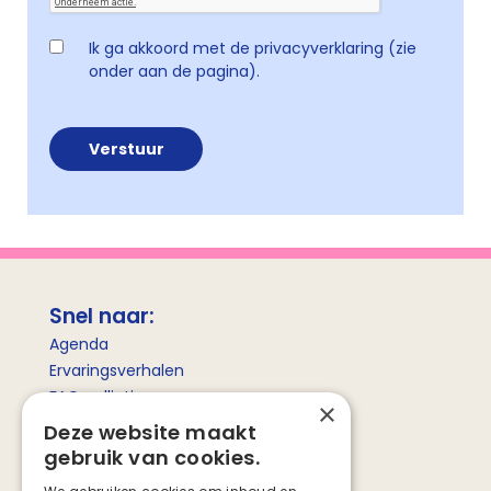
Ik ga akkoord met de privacyverklaring (zie
onder aan de pagina).
Snel naar:
Agenda
Ervaringsverhalen
FAQ palliatieve zorg
×
Betekenis palliatieve zorg
Deze website maakt
gebruik van cookies.
Social media