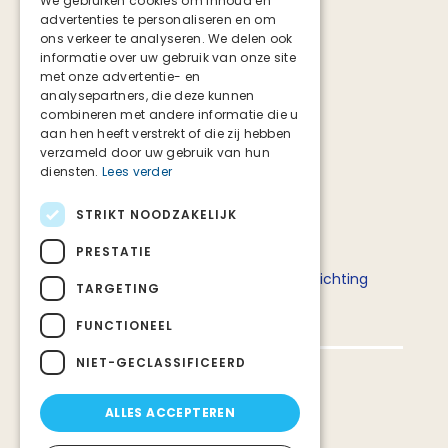
We gebruiken cookies om inhoud en
advertenties te personaliseren en om
Facebook
ons verkeer te analyseren. We delen ook
Instagram
informatie over uw gebruik van onze site
TikTok
met onze advertentie- en
analysepartners, die deze kunnen
combineren met andere informatie die u
aan hen heeft verstrekt of die zij hebben
verzameld door uw gebruik van hun
diensten.
Lees verder
STRIKT NOODZAKELIJK
Deze website is tot stand gekomen in
PRESTATIE
samenwerking met het ministerie van
Volksgezondheid, Welzijn en Sport en Stichting
TARGETING
Palliatieve Zorg Nederland.
FUNCTIONEEL
NIET-GECLASSIFICEERD
Privacy en veiligheid
ALLES ACCEPTEREN
Over deze website
Over Stichting PZNL