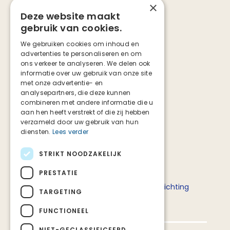
×
Betekenis palliatieve zorg
Deze website maakt
gebruik van cookies.
Social media
We gebruiken cookies om inhoud en
advertenties te personaliseren en om
Facebook
ons verkeer te analyseren. We delen ook
Instagram
informatie over uw gebruik van onze site
TikTok
met onze advertentie- en
analysepartners, die deze kunnen
combineren met andere informatie die u
aan hen heeft verstrekt of die zij hebben
verzameld door uw gebruik van hun
diensten.
Lees verder
STRIKT NOODZAKELIJK
Deze website is tot stand gekomen in
PRESTATIE
samenwerking met het ministerie van
Volksgezondheid, Welzijn en Sport en Stichting
TARGETING
Palliatieve Zorg Nederland.
FUNCTIONEEL
NIET-GECLASSIFICEERD