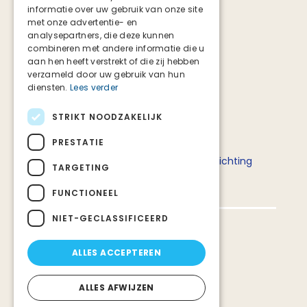
Instagram
informatie over uw gebruik van onze site
TikTok
met onze advertentie- en
analysepartners, die deze kunnen
combineren met andere informatie die u
aan hen heeft verstrekt of die zij hebben
verzameld door uw gebruik van hun
diensten.
Lees verder
STRIKT NOODZAKELIJK
Deze website is tot stand gekomen in
PRESTATIE
samenwerking met het ministerie van
Volksgezondheid, Welzijn en Sport en Stichting
TARGETING
Palliatieve Zorg Nederland.
FUNCTIONEEL
NIET-GECLASSIFICEERD
Privacy en veiligheid
ALLES ACCEPTEREN
Over deze website
Over Stichting PZNL
ALLES AFWIJZEN
Contact