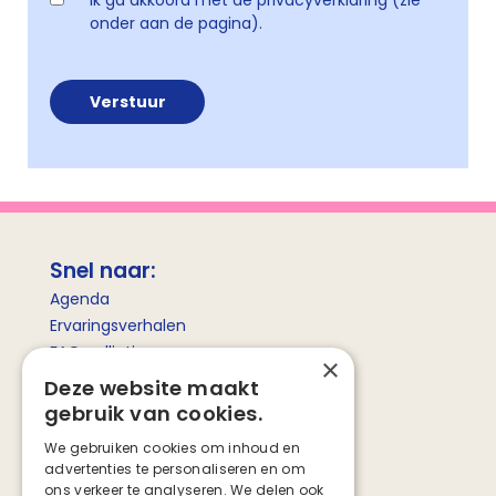
Ik ga akkoord met de privacyverklaring (zie
onder aan de pagina).
Snel naar:
Agenda
Ervaringsverhalen
FAQ palliatieve zorg
×
Betekenis palliatieve zorg
Deze website maakt
gebruik van cookies.
Social media
We gebruiken cookies om inhoud en
advertenties te personaliseren en om
Facebook
ons verkeer te analyseren. We delen ook