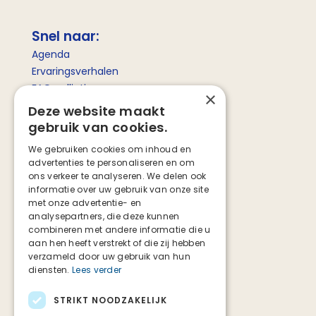
Snel naar:
Agenda
Ervaringsverhalen
FAQ palliatieve zorg
×
Betekenis palliatieve zorg
Deze website maakt
gebruik van cookies.
Social media
We gebruiken cookies om inhoud en
advertenties te personaliseren en om
Facebook
ons verkeer te analyseren. We delen ook
Instagram
informatie over uw gebruik van onze site
TikTok
met onze advertentie- en
analysepartners, die deze kunnen
combineren met andere informatie die u
aan hen heeft verstrekt of die zij hebben
verzameld door uw gebruik van hun
diensten.
Lees verder
STRIKT NOODZAKELIJK